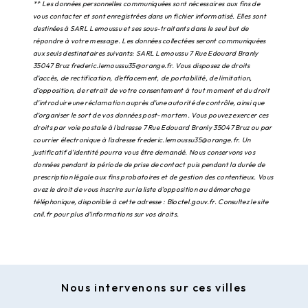
** Les données personnelles communiquées sont nécessaires aux fins de
vous contacter et sont enregistrées dans un fichier informatisé. Elles sont
destinées à SARL Lemoussu et ses sous-traitants dans le seul but de
répondre à votre message. Les données collectées seront communiquées
aux seuls destinataires suivants: SARL Lemoussu 7 Rue Edouard Branly
35047 Bruz frederic.lemoussu35@orange.fr. Vous disposez de droits
d’accès, de rectification, d’effacement, de portabilité, de limitation,
d’opposition, de retrait de votre consentement à tout moment et du droit
d’introduire une réclamation auprès d’une autorité de contrôle, ainsi que
d’organiser le sort de vos données post-mortem. Vous pouvez exercer ces
droits par voie postale à l'adresse 7 Rue Edouard Branly 35047 Bruz ou par
courrier électronique à l'adresse frederic.lemoussu35@orange.fr. Un
justificatif d'identité pourra vous être demandé. Nous conservons vos
données pendant la période de prise de contact puis pendant la durée de
prescription légale aux fins probatoires et de gestion des contentieux. Vous
avez le droit de vous inscrire sur la liste d'opposition au démarchage
téléphonique, disponible à cette adresse :
Bloctel.gouv.fr
. Consultez le site
cnil.fr pour plus d’informations sur vos droits.
Nous intervenons sur ces villes