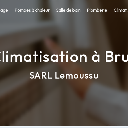
fage
Pompes à chaleur
Salle de bain
Plomberie
Climati
limatisation à Br
SARL Lemoussu