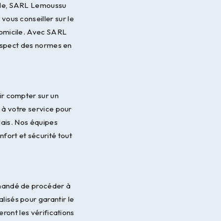
elle, SARL Lemoussu
vous conseiller sur le
 domicile. Avec SARL
respect des normes en
ir compter sur un
 à votre service pour
lais. Nos équipes
fort et sécurité tout
mmandé de procéder à
lisés pour garantir le
eront les vérifications