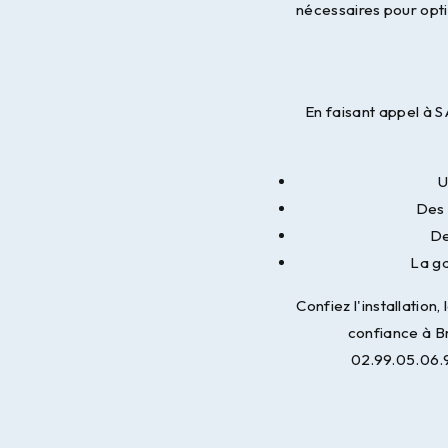
nécessaires pour opt
En faisant appel à 
U
Des 
De
La ga
Confiez l'installatio
confiance à B
02.99.05.06.9