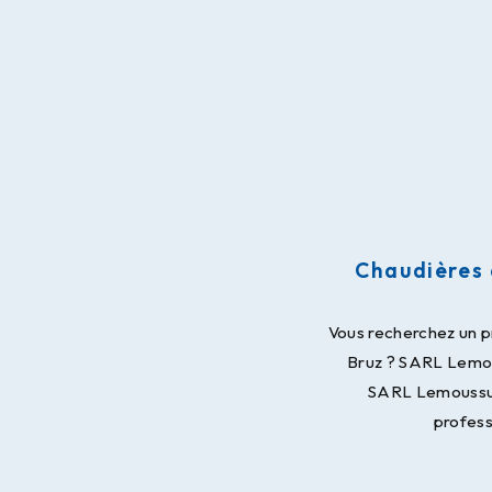
Chaudières 
Vous recherchez un pr
Bruz ? SARL Lemous
SARL Lemoussu e
profess