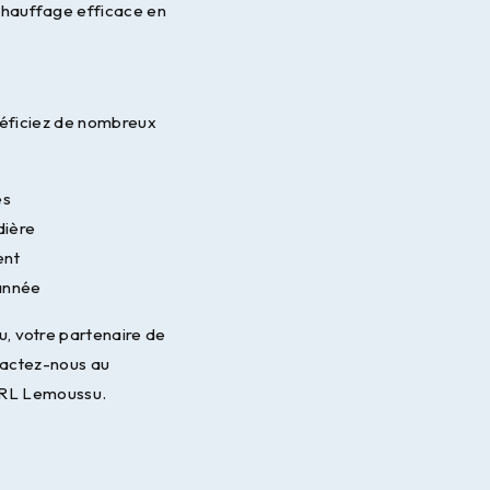
chauffage efficace en
néficiez de nombreux
és
dière
ent
'année
u, votre partenaire de
tactez-nous au
SARL Lemoussu.