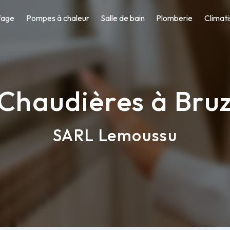
fage
Pompes à chaleur
Salle de bain
Plomberie
Climati
Chaudières à Bru
SARL Lemoussu