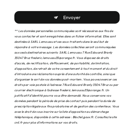
Envoyer
** Les données personnelles communiquées sont nécessaires aux fins de
vous contacter et sont enregistrées dans un fichier informatisé. Elles sont
destinées à SARL Lemoussu et ses sous-traitants dans le seul but de
répondre à votre message. Les données collectées seront communiquées
aux seuls destinataires suivants: SARL Lemoussu 7 Rue Edouard Branly
35047 Bruz frederic.lemoussu35@orange.fr. Vous disposez de droits
d’accès, de rectification, d’effacement, de portabilité, de limitation,
d’opposition, de retrait de votre consentement à tout moment et du droit
d’introduire une réclamation auprès d’une autorité de contrôle, ainsi que
d’organiser le sort de vos données post-mortem. Vous pouvez exercer ces
droits par voie postale à l'adresse 7 Rue Edouard Branly 35047 Bruz ou par
courrier électronique à l'adresse frederic.lemoussu35@orange.fr. Un
justificatif d'identité pourra vous être demandé. Nous conservons vos
données pendant la période de prise de contact puis pendant la durée de
prescription légale aux fins probatoires et de gestion des contentieux. Vous
avez le droit de vous inscrire sur la liste d'opposition au démarchage
téléphonique, disponible à cette adresse :
Bloctel.gouv.fr
. Consultez le site
cnil.fr pour plus d’informations sur vos droits.