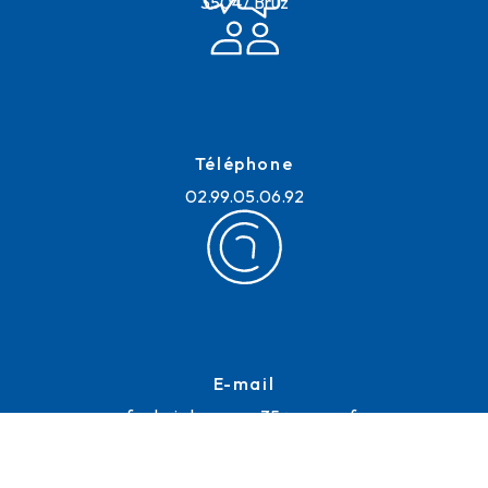
35047 Bruz
Téléphone
02.99.05.06.92
E-mail
frederic.lemoussu35@orange.fr