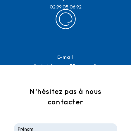
02.99.05.06.92
E-mail
frederic.lemoussu35@orange.fr
N'hésitez pas à nous
contacter