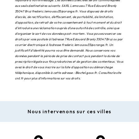
répondre à votre message. Les données collectées seront communiquées
aux seuls destinataires suivants: SARL Lemoussu 7 Rue Edouard Branly
35047 Bruz frederic.lemoussu35@orange.fr. Vous disposez de droits
d’accès, de rectification, d’effacement, de portabilité, de limitation,
d’opposition, de retrait de votre consentement à tout moment et du droit
d’introduire une réclamation auprès d’une autorité de contrôle, ainsi que
d’organiser le sort de vos données post-mortem. Vous pouvez exercer ces
droits par voie postale à l'adresse 7 Rue Edouard Branly 35047 Bruz ou par
courrier électronique à l'adresse frederic.lemoussu35@orange.fr. Un
justificatif d'identité pourra vous être demandé. Nous conservons vos
données pendant la période de prise de contact puis pendant la durée de
prescription légale aux fins probatoires et de gestion des contentieux. Vous
avez le droit de vous inscrire sur la liste d'opposition au démarchage
téléphonique, disponible à cette adresse :
Bloctel.gouv.fr
. Consultez le site
cnil.fr pour plus d’informations sur vos droits.
Nous intervenons sur ces villes