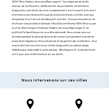
35047 Bruz frederic.lemoussu35@orange.fr. Vous disposez de droits
d’accès, de rectification, d’effacement, de portabilité, de limitation,
d’opposition, de retrait de votre consentement à tout moment et du droit
d’introduire une réclamation auprès d’une autorité de contrôle, ainsi que
d’organiser le sort de vos données post-mortem. Vous pouvez exercer ces
droits par voie postale à l'adresse 7 Rue Edouard Branly 35047 Bruz ou par
courrier électronique à l'adresse frederic.lemoussu35@orange.fr. Un
justificatif d'identité pourra vous être demandé. Nous conservons vos
données pendant la période de prise de contact puis pendant la durée de
prescription légale aux fins probatoires et de gestion des contentieux. Vous
avez le droit de vous inscrire sur la liste d'opposition au démarchage
téléphonique, disponible à cette adresse :
Bloctel.gouv.fr
. Consultez le site
cnil.fr pour plus d’informations sur vos droits.
Nous intervenons sur ces villes