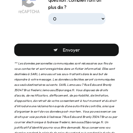
plus dix ?
Envoyer
** Les données personnelles communiquées sont nécessaires aux fins de
vous contacter et sont enregistrées dans un fichier informatisé. Elles sont
destinées à SARL Lemoussu et ses sous-traitants dans le seul but de
répondre à votre message. Les données collectées seront communiquées
aux seuls destinataires suivants: SARL Lemoussu 7 Rue Edouard Branly
35047 Bruz frederic.lemoussu35@orange.fr. Vous disposez de droits
d’accès, de rectification, d’effacement, de portabilité, de limitation,
d’opposition, de retrait de votre consentement à tout moment et du droit
d’introduire une réclamation auprès d’une autorité de contrôle, ainsi que
d’organiser le sort de vos données post-mortem. Vous pouvez exercer ces
droits par voie postale à l'adresse 7 Rue Edouard Branly 35047 Bruz ou par
courrier électronique à l'adresse frederic.lemoussu35@orange.fr. Un
justificatif d'identité pourra vous être demandé. Nous conservons vos
données pendant la période de prise de contact puis pendant la durée de