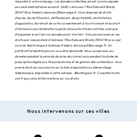
répondre à votre message. Les données collectées seront communiquées
aux seuls destinataires suivants: SARL Lemoussu 7 Rue Edouard Branly
35047 Bruz frederic.lemoussu35@orange.fr. Vous disposez de droits
d’accès, de rectification, d’effacement, de portabilité, de limitation,
d’opposition, de retrait de votre consentement à tout moment et du droit
d’introduire une réclamation auprès d’une autorité de contrôle, ainsi que
d’organiser le sort de vos données post-mortem. Vous pouvez exercer ces
droits par voie postale à l'adresse 7 Rue Edouard Branly 35047 Bruz ou par
courrier électronique à l'adresse frederic.lemoussu35@orange.fr. Un
justificatif d'identité pourra vous être demandé. Nous conservons vos
données pendant la période de prise de contact puis pendant la durée de
prescription légale aux fins probatoires et de gestion des contentieux. Vous
avez le droit de vous inscrire sur la liste d'opposition au démarchage
téléphonique, disponible à cette adresse :
Bloctel.gouv.fr
. Consultez le site
cnil.fr pour plus d’informations sur vos droits.
Nous intervenons sur ces villes