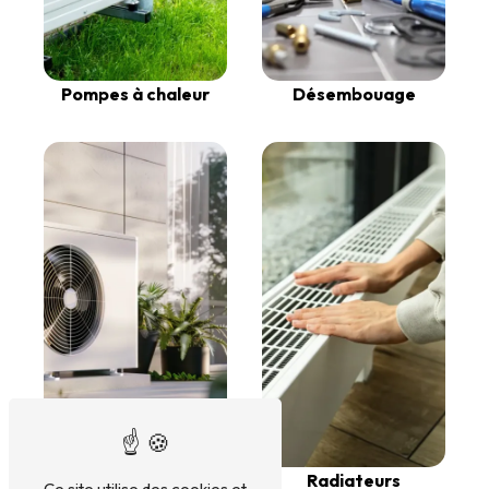
Pompes à chaleur
Désembouage
PAC
Radiateurs
Ce site utilise des cookies et