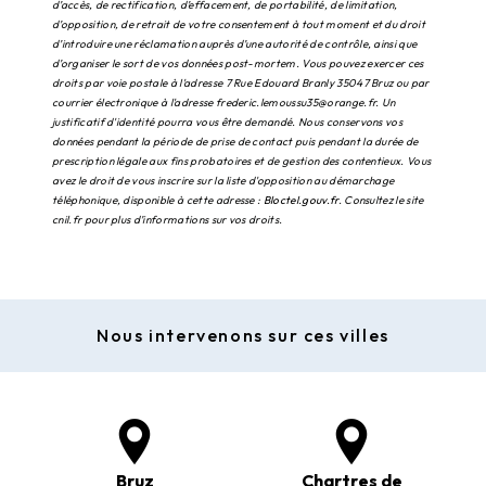
d’accès, de rectification, d’effacement, de portabilité, de limitation,
d’opposition, de retrait de votre consentement à tout moment et du droit
d’introduire une réclamation auprès d’une autorité de contrôle, ainsi que
d’organiser le sort de vos données post-mortem. Vous pouvez exercer ces
droits par voie postale à l'adresse 7 Rue Edouard Branly 35047 Bruz ou par
courrier électronique à l'adresse frederic.lemoussu35@orange.fr. Un
justificatif d'identité pourra vous être demandé. Nous conservons vos
données pendant la période de prise de contact puis pendant la durée de
prescription légale aux fins probatoires et de gestion des contentieux. Vous
avez le droit de vous inscrire sur la liste d'opposition au démarchage
téléphonique, disponible à cette adresse :
Bloctel.gouv.fr
. Consultez le site
cnil.fr pour plus d’informations sur vos droits.
Nous intervenons sur ces villes
Bruz
Chartres de