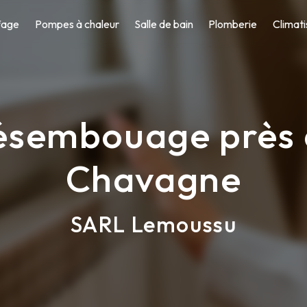
fage
Pompes à chaleur
Salle de bain
Plomberie
Climati
ésembouage près 
Chavagne
SARL Lemoussu