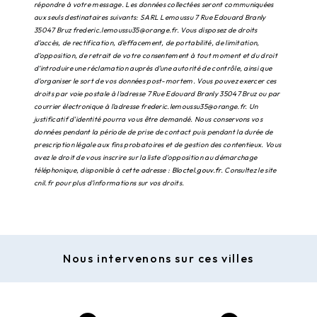
répondre à votre message. Les données collectées seront communiquées
aux seuls destinataires suivants: SARL Lemoussu 7 Rue Edouard Branly
35047 Bruz frederic.lemoussu35@orange.fr. Vous disposez de droits
d’accès, de rectification, d’effacement, de portabilité, de limitation,
d’opposition, de retrait de votre consentement à tout moment et du droit
d’introduire une réclamation auprès d’une autorité de contrôle, ainsi que
d’organiser le sort de vos données post-mortem. Vous pouvez exercer ces
droits par voie postale à l'adresse 7 Rue Edouard Branly 35047 Bruz ou par
courrier électronique à l'adresse frederic.lemoussu35@orange.fr. Un
justificatif d'identité pourra vous être demandé. Nous conservons vos
données pendant la période de prise de contact puis pendant la durée de
prescription légale aux fins probatoires et de gestion des contentieux. Vous
avez le droit de vous inscrire sur la liste d'opposition au démarchage
téléphonique, disponible à cette adresse :
Bloctel.gouv.fr
. Consultez le site
cnil.fr pour plus d’informations sur vos droits.
Nous intervenons sur ces villes