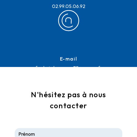
02.99.05.06.92
E-mail
frederic.lemoussu35@orange.fr
N'hésitez pas à nous
contacter