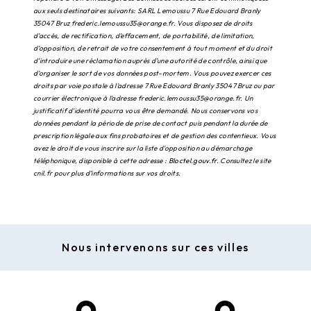
aux seuls destinataires suivants: SARL Lemoussu 7 Rue Edouard Branly
35047 Bruz frederic.lemoussu35@orange.fr. Vous disposez de droits
d’accès, de rectification, d’effacement, de portabilité, de limitation,
d’opposition, de retrait de votre consentement à tout moment et du droit
d’introduire une réclamation auprès d’une autorité de contrôle, ainsi que
d’organiser le sort de vos données post-mortem. Vous pouvez exercer ces
droits par voie postale à l'adresse 7 Rue Edouard Branly 35047 Bruz ou par
courrier électronique à l'adresse frederic.lemoussu35@orange.fr. Un
justificatif d'identité pourra vous être demandé. Nous conservons vos
données pendant la période de prise de contact puis pendant la durée de
prescription légale aux fins probatoires et de gestion des contentieux. Vous
avez le droit de vous inscrire sur la liste d'opposition au démarchage
téléphonique, disponible à cette adresse :
Bloctel.gouv.fr
. Consultez le site
cnil.fr pour plus d’informations sur vos droits.
Nous intervenons sur ces villes