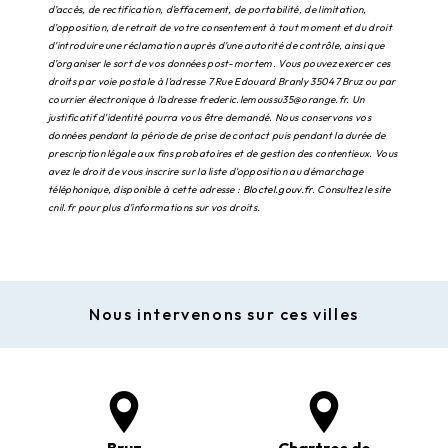
d’accès, de rectification, d’effacement, de portabilité, de limitation,
d’opposition, de retrait de votre consentement à tout moment et du droit
d’introduire une réclamation auprès d’une autorité de contrôle, ainsi que
d’organiser le sort de vos données post-mortem. Vous pouvez exercer ces
droits par voie postale à l'adresse 7 Rue Edouard Branly 35047 Bruz ou par
courrier électronique à l'adresse frederic.lemoussu35@orange.fr. Un
justificatif d'identité pourra vous être demandé. Nous conservons vos
données pendant la période de prise de contact puis pendant la durée de
prescription légale aux fins probatoires et de gestion des contentieux. Vous
avez le droit de vous inscrire sur la liste d'opposition au démarchage
téléphonique, disponible à cette adresse :
Bloctel.gouv.fr
. Consultez le site
cnil.fr pour plus d’informations sur vos droits.
Nous intervenons sur ces villes
Bruz
Chartres de